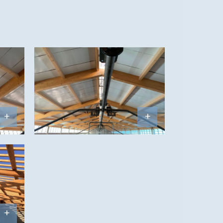
+
+
+