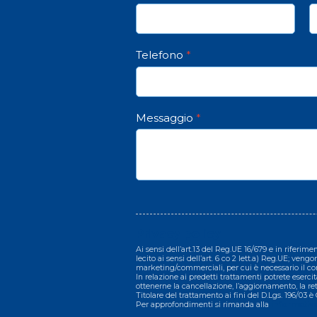
Telefono
*
Messaggio
*
Privacy policy
Ai sensi dell’art.13 del Reg.UE 16/679 e in riferime
lecito ai sensi dell’art. 6 co 2 lett.a) Reg.UE; veng
marketing/commerciali, per cui è necessario il co
In relazione ai predetti trattamenti potrete esercitare
ottenerne la cancellazione, l’aggiornamento, la rett
Titolare del trattamento ai fini del D.Lgs. 196/03
Per approfondimenti si rimanda alla
informativa