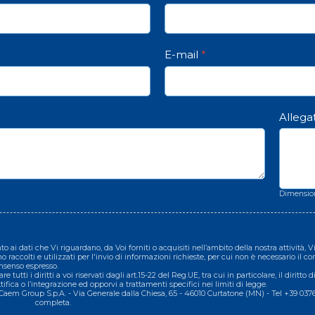
E-mail
*
Allega
Dimensi
nto ai dati che Vi riguardano, da Voi forniti o acquisiti nell’ambito della nostra attività,
ono raccolti e utilizzati per l'invio di informazioni richieste, per cui non è necessario il 
nsenso espresso.
 tutti i diritti a voi riservati dagli art.15-22 del Reg.UE, tra cui in particolare, il diritto 
ifica o l’integrazione ed opporvi a trattamenti specifici nei limiti di legge.
 è Caem Group S.p.A. - Via Generale dalla Chiesa, 65 - 46010 Curtatone (MN) - Tel +39 03
 privacy
completa.